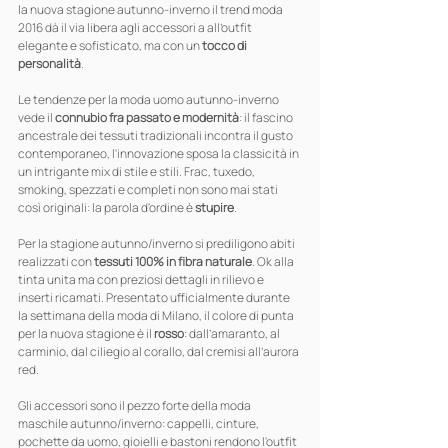
la nuova stagione autunno-inverno il trend moda 
2016 dà il via libera agli accessori a all’outfit 
elegante e sofisticato, ma con un 
tocco di 
personalità
.
Le tendenze per la moda uomo autunno-inverno 
vede il 
connubio fra passato e modernità
: il fascino 
ancestrale dei tessuti tradizionali incontra il gusto 
contemporaneo, l'innovazione sposa la classicità in 
un intrigante mix di stile e stili. Frac, tuxedo, 
smoking, spezzati e completi non sono mai stati 
così originali: la parola d'ordine è 
stupire
.
Per la stagione autunno/inverno si prediligono abiti 
realizzati con 
tessuti 100% in fibra naturale
. Ok alla 
tinta unita ma con preziosi dettagli in rilievo e 
inserti ricamati. Presentato ufficialmente durante 
la settimana della moda di Milano, il colore di punta 
per la nuova stagione è il 
rosso
: dall’amaranto, al 
carminio, dal ciliegio al corallo, dal cremisi all’aurora 
red.
Gli accessori sono il pezzo forte della moda 
maschile autunno/inverno: cappelli, cinture, 
pochette da uomo, gioielli e bastoni rendono l'outfit 