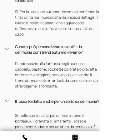
tendenza?
Sì. Per la stagione autunno-inverno si conferma la 
tinta unita ma impreziosita da preziosi dettagli in 
rilievo e inserti ricamati, che aggiungono 
raffinatezza senza stravolgere la classicità del 
capo.
Come si può personalizzare un outfit da 
cerimonia con i trend autunno-inverno?
Dando spazio alla fantasia negli accessori: 
cappello, bastone, pochette colorata o cravatta 
nel colore di stagione sono modi per inserire il 
trend del momento in un look da cerimonia senza 
stravolgerne la formalità.
Il rosso è adatto anche per un abito da cerimonia?
Sì, nelle sue tonalità più raffinate come il 
bordeaux, il granata o l'amaranto il rosso è 
pienamente adatto per un abito da cerimonia. È 
uno dei colori che più stanno prendendo piede 
sulle passerelle della moda sposo.