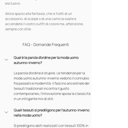
esclusivo.
Allora spazio alla fantasia, che si tratti di un 
accessorio, di scarpe o di una camicia osate e 
accendete il vostro outfit di colore ma, attenzione, 
sempre con stile.
FAQ - Domande Frequenti
Qual è la parola d'ordine per la moda uomo 
autunno-inverno?
La parola d'ordine è stupire. Le tendenze per la 
moda uomo autunno-inverno vedono il connubio 
fra passato e modernità: il fascino ancestrale dei 
tessuti tradizionali incontra il gusto 
contemporaneo, l'innovazione sposa la classicità 
in un intrigante mix di stili.
Quali tessuti si prediligono per l'autunno-inverno 
nella moda uomo?
Si prediligono abiti realizzati con tessuti 100% in 