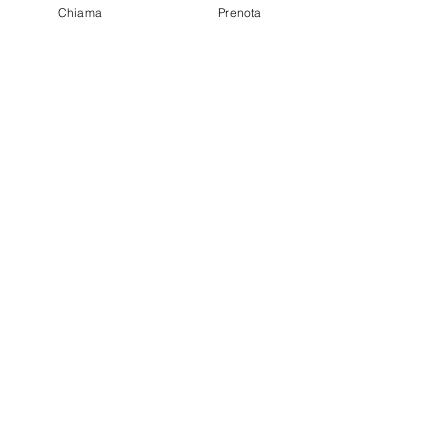
Chiama
Prenota
Post recenti
Mostra tutti