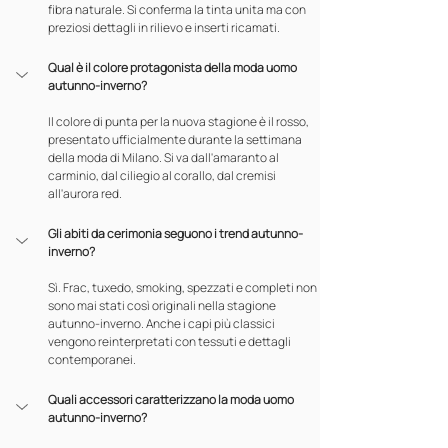
fibra naturale. Si conferma la tinta unita ma con 
preziosi dettagli in rilievo e inserti ricamati.
Qual è il colore protagonista della moda uomo 
autunno-inverno?
Il colore di punta per la nuova stagione è il rosso, 
presentato ufficialmente durante la settimana 
della moda di Milano. Si va dall'amaranto al 
carminio, dal ciliegio al corallo, dal cremisi 
all'aurora red.
Gli abiti da cerimonia seguono i trend autunno-
inverno?
Sì. Frac, tuxedo, smoking, spezzati e completi non 
sono mai stati così originali nella stagione 
autunno-inverno. Anche i capi più classici 
vengono reinterpretati con tessuti e dettagli 
contemporanei.
Quali accessori caratterizzano la moda uomo 
autunno-inverno?