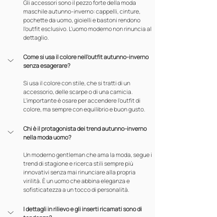
Gli accessori sono il pezzo forte della moda 
maschile autunno-inverno: cappelli, cinture, 
pochette da uomo, gioielli e bastoni rendono 
l'outfit esclusivo. L'uomo moderno non rinuncia al 
dettaglio.
Come si usa il colore nell'outfit autunno-inverno 
senza esagerare?
Si usa il colore con stile, che si tratti di un 
accessorio, delle scarpe o di una camicia. 
L'importante è osare per accendere l'outfit di 
colore, ma sempre con equilibrio e buon gusto.
Chi è il protagonista dei trend autunno-inverno 
nella moda uomo?
Un moderno gentleman che ama la moda, segue i 
trend di stagione e ricerca stili sempre più 
innovativi senza mai rinunciare alla propria 
virilità. È un uomo che abbina eleganza e 
sofisticatezza a un tocco di personalità.
I dettagli in rilievo e gli inserti ricamati sono di 