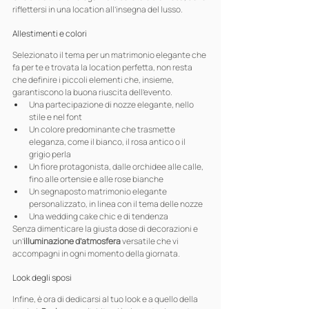
riflettersi in una location all’insegna del lusso.
Allestimenti e colori
Selezionato il tema per un matrimonio elegante che 
fa per te e trovata la location perfetta, non resta 
che definire i piccoli elementi che, insieme, 
garantiscono la buona riuscita dell’evento.
Una partecipazione di nozze elegante, nello 
stile e nel font
Un colore predominante che trasmette 
eleganza, come il bianco, il rosa antico o il 
grigio perla
Un fiore protagonista, dalle orchidee alle calle, 
fino alle ortensie e alle rose bianche
Un segnaposto matrimonio elegante 
personalizzato, in linea con il tema delle nozze
Una wedding cake chic e di tendenza
Senza dimenticare la giusta dose di decorazioni e 
un’
illuminazione d’atmosfera 
versatile che vi 
accompagni in ogni momento della giornata.
Look degli sposi
Infine, è ora di dedicarsi al tuo look e a quello della 