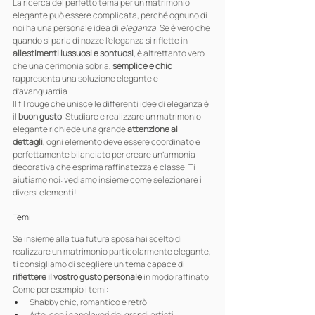
La ricerca del perfetto tema per un matrimonio 
elegante può essere complicata, perché ognuno di 
noi ha una personale idea di 
eleganza
. Se è vero che 
quando si parla di nozze l’eleganza si riflette in 
allestimenti lussuosi e sontuosi
, è altrettanto vero 
che una cerimonia sobria, 
semplice e chic
rappresenta una soluzione elegante e 
d’avanguardia.
Il fil rouge che unisce le differenti idee di eleganza è 
il 
buon gusto
. Studiare e realizzare un matrimonio 
elegante richiede una grande 
attenzione ai 
dettagli
, ogni elemento deve essere coordinato e 
perfettamente bilanciato per creare un’armonia 
decorativa che esprima raffinatezza e classe. Ti 
aiutiamo noi: vediamo insieme come selezionare i 
diversi elementi!
Temi
Se insieme alla tua futura sposa hai scelto di 
realizzare un matrimonio particolarmente elegante, 
ti consigliamo di scegliere un tema capace di 
riflettere il vostro gusto personale
 in modo raffinato. 
Come per esempio i temi:
Shabby chic, romantico e retrò
Arte, con i capolavori dei grandi artisti