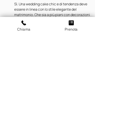
Sì. Una wedding cake chic e di tendenza deve 
essere in linea con lo stile elegante del 
matrimonio. Che sia a più piani con decorazioni 
floreali, o minimalista e moderna, deve riflettere il 
tema e la palette cromatica della cerimonia.
Chiama
Prenota
Come deve vestirsi lo sposo per un matrimonio 
elegante?
Lo sposo deve scegliere un abito in linea con il 
livello di formalità del matrimonio elegante. Per 
una cerimonia in villa d'epoca si preferisce il tight 
o l'abito tre pezzi in tonalità classiche. Il look deve 
riflettere l'eleganza complessiva dell'evento 
coordinandosi con gli altri elementi.
Un matrimonio elegante deve essere 
necessariamente costoso?
No. Una cerimonia sobria, semplice e chic 
rappresenta una soluzione elegante quanto una 
sontuosa. L'eleganza si esprime attraverso il buon 
gusto, l'attenzione ai dettagli e la coerenza tra gli 
elementi, non attraverso la spesa. Con scelte 