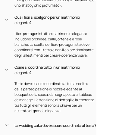
uno shabby chic profumato).
Quali fiori si scelgono per un matrimonio 
elegante?
I fiori protagonisti di un matrimonio elegante 
includono orchidee, calle, ortensie e rose 
bianche. La scelta del fiore protagonista deve 
coordinarsi con il tema e con il colore dominante 
degli allestimenti per creare coerenza visiva.
Come si coordina tutto in un matrimonio 
elegante?
Tutto deve essere coordinato al tema scelto: 
dalla partecipazione di nozze elegante al 
bouquet della sposa, dal segnaposto al tableau 
de mariage. L'attenzione ai dettagli e la coerenza 
tra tutti gli elementi sono la chiave per un 
risultato di grande eleganza.
La wedding cake deve essere coordinata al tema?