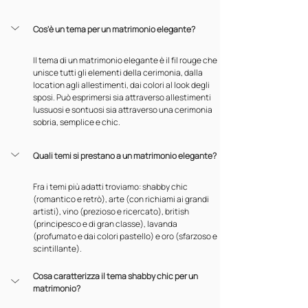
Cos'è un tema per un matrimonio elegante?
Il tema di un matrimonio elegante è il fil rouge che 
unisce tutti gli elementi della cerimonia, dalla 
location agli allestimenti, dai colori al look degli 
sposi. Può esprimersi sia attraverso allestimenti 
lussuosi e sontuosi sia attraverso una cerimonia 
sobria, semplice e chic.
Quali temi si prestano a un matrimonio elegante?
Fra i temi più adatti troviamo: shabby chic 
(romantico e retrò), arte (con richiami ai grandi 
artisti), vino (prezioso e ricercato), british 
(principesco e di gran classe), lavanda 
(profumato e dai colori pastello) e oro (sfarzoso e 
scintillante).
Cosa caratterizza il tema shabby chic per un 
matrimonio?