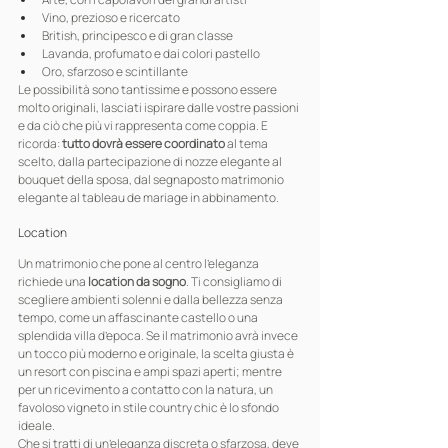
Vino, prezioso e ricercato
British, principesco e di gran classe
Lavanda, profumato e dai colori pastello
Oro, sfarzoso e scintillante
Le possibilità sono tantissime e possono essere 
molto originali, lasciati ispirare dalle vostre passioni 
e da ciò che più vi rappresenta come coppia. E 
ricorda: 
tutto dovrà essere coordinato
 al tema 
scelto, dalla partecipazione di nozze elegante al 
bouquet della sposa, dal segnaposto matrimonio 
elegante al tableau de mariage in abbinamento.
Location
Un matrimonio che pone al centro l’eleganza 
richiede una 
location da sogno
. Ti consigliamo di 
scegliere ambienti solenni e dalla bellezza senza 
tempo, come un affascinante castello o una 
splendida villa d’epoca. Se il matrimonio avrà invece 
un tocco più moderno e originale, la scelta giusta è 
un resort con piscina e ampi spazi aperti; mentre 
per un ricevimento a contatto con la natura, un 
favoloso vigneto in stile country chic è lo sfondo 
ideale.
Che si tratti di un’eleganza discreta o sfarzosa, deve 