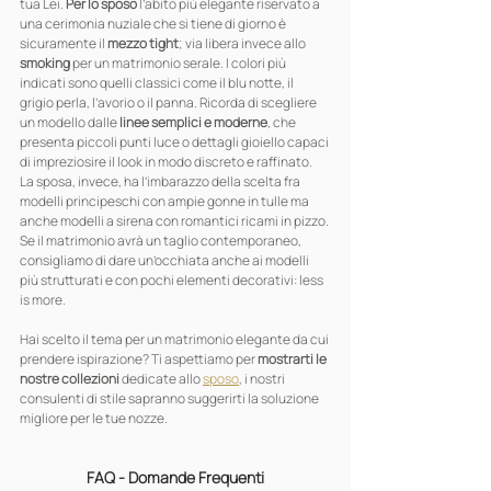
tua Lei. 
Per lo sposo
 l’abito più elegante riservato a 
una cerimonia nuziale che si tiene di giorno è 
sicuramente il 
mezzo tight
; via libera invece allo 
smoking
 per un matrimonio serale. I colori più 
indicati sono quelli classici come il blu notte, il 
grigio perla, l’avorio o il panna. Ricorda di scegliere 
un modello dalle 
linee semplici e moderne
, che 
presenta piccoli punti luce o dettagli gioiello capaci 
di impreziosire il look in modo discreto e raffinato.
La sposa, invece, ha l’imbarazzo della scelta fra 
modelli principeschi con ampie gonne in tulle ma 
anche modelli a sirena con romantici ricami in pizzo. 
Se il matrimonio avrà un taglio contemporaneo, 
consigliamo di dare un’occhiata anche ai modelli 
più strutturati e con pochi elementi decorativi: less 
is more.
Hai scelto il tema per un matrimonio elegante da cui 
prendere ispirazione? Ti aspettiamo per 
mostrarti le 
nostre collezioni
 dedicate allo 
sposo
, i nostri 
consulenti di stile sapranno suggerirti la soluzione 
migliore per le tue nozze.
FAQ - Domande Frequenti