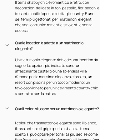
Il tema shabby chic è romantico e retrò, con 
decorazioni delicate in toni pastello, fiori secchi e 
freschi, mobili d'epoca e dettagli country. È uno 
dei temi più gettonati per i matrimoni eleganti 
che vogliono unire romanticismo e stile senza 
eccessi.
Quale location è adatta a un matrimonio 
elegante?
Un matrimonio elegante richiede una location da 
sogno. Le opzioni più indicate sono: un 
affascinante castello o una splendida villa 
d'epoca per la massima eleganza classica; un 
resort con piscina per un tocco moderno; un 
favoloso vigneto per un ricevimento country chic 
a contatto con la natura.
Quali colori si usano per un matrimonio elegante?
I colori che trasmettono eleganza sono il bianco, 
il rosa antico e il grigio perla. In base al tema 
scelto si può optare per tonalità più decise come 
l'oro (per un matrimonio sfarzoso) o il lavanda (per 