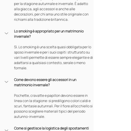
per la stagione autunnale e invernale. È adatto 
alla giacca, agli accessori e anche alle 
decorazioni, per chi ama uno stile originale con 
richiami alla tradizione britannica.
Lo smoking è appropriato per un matrimonio 
invernale?
Sì. Lo smoking è una scelta quasi obbligata per lo 
sposo invernale e per i suoi ospiti: strutturato su 
vari livelli permette di essere sempre elegante e di 
adattarsi a qualsiasi contesto, serale o meno 
formale.
Come devono essere gli accessori in un 
matrimonio invernale?
Pochette, cravatte e papillon devono essere in 
linea con la stagione: si prediligono colori caldi e 
scuri, fantasie autunnali. Per il fiore all'occhiello si 
possono scegliere materiali tipici del periodo 
autunno-invernale.
Come si gestisce la logistica degli spostamenti 