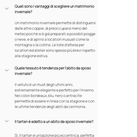
Quali sono i vantaggi di scegliere un matrimonio 
invernale?
Un matrimonio invernale permette di distinguersi 
dalle altre coppie, di preoccuparsi meno del 
meteo poiché si è già preparati a possibili piogge 
o neve, e di aprirsi a location inusuali come la 
montagna o la collina. Le liste d'attesa per 
location ed atelier sono spesso più brevi rispetto 
alla stagione estiva.
Quale tessuto è tendenza per l'abito da sposo 
invernale?
Il velluto è un must degli ultimi anni, 
estremamente elegante e perfetto per l'inverno. 
Nei colori bordeaux, blu, nero o antracite 
permette di essere in linea con la stagione e con 
le ultime tendenze degli abiti da cerimonia.
Il tartan è adatto a un abito da sposo invernale?
Sì. Il tartan è un'opzione più eccentrica, perfetta 