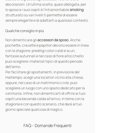
decorazioni. Un’ultima scelta, quasi obbligata, per 
lo sposo e i suoi ospiti è l’intramontabile 
smoking
: 
strutturato su vari livelli ti permette di essere 
sempre elegante e di adattarti a qualsiasi contesto.
Qualche consiglio in più
Non dimenticare gli 
accessori da sposo
. Anche 
pochette, cravatte e papillon devono essere in linea 
con la stagione: prediligi colori caldi e scuri, 
fantasie autunnali e nel caso di fiore all’occhiello 
puoi scegliere i materiali tipici di questo periodo 
dell’anno.
Per facilitare gli spostamenti, in previsione del 
maltempo, scegli una location vicino alla chiesa, 
oppure, nel caso di un matrimonio civile, puoi 
scegliere un luogo con uno spazio dedicato per la 
cerimonia. Infine, non dimenticarti di offrire ai tuoi 
ospiti una bevanda calda all’arrivo, in tema con la 
stagione e con questo scenario, che darà al tuo 
giorno speciale qualcosa di magico.
FAQ - Domande Frequenti