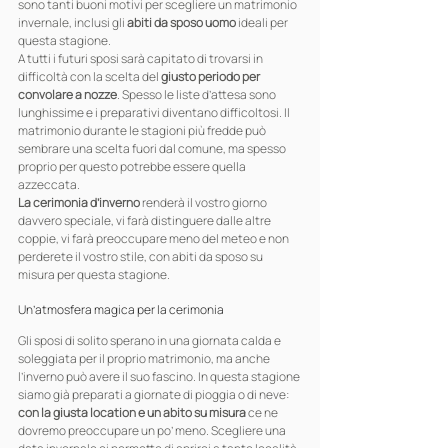
sono tanti buoni motivi per scegliere un matrimonio 
invernale, inclusi gli 
abiti da sposo uomo
 ideali per 
questa stagione.
A tutti i futuri sposi sarà capitato di trovarsi in 
difficoltà con la scelta del 
giusto periodo per 
convolare a nozze
. Spesso le liste d’attesa sono 
lunghissime e i preparativi diventano difficoltosi. Il 
matrimonio durante le stagioni più fredde può 
sembrare una scelta fuori dal comune, ma spesso 
proprio per questo potrebbe essere quella 
azzeccata.
La cerimonia d’inverno
 renderà il vostro giorno 
davvero speciale, vi farà distinguere dalle altre 
coppie, vi farà preoccupare meno del meteo e non 
perderete il vostro stile, con abiti da sposo su 
misura per questa stagione.
Un’atmosfera magica per la cerimonia
Gli sposi di solito sperano in una giornata calda e 
soleggiata per il proprio matrimonio, ma anche 
l’inverno può avere il suo fascino. In questa stagione 
siamo già preparati a giornate di pioggia o di neve: 
con la giusta location e un abito su misura
 ce ne 
dovremo preoccupare un po’ meno. Scegliere una 