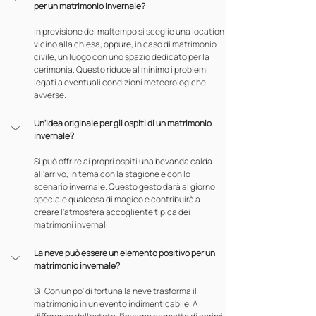
per un matrimonio invernale?
In previsione del maltempo si sceglie una location 
vicino alla chiesa, oppure, in caso di matrimonio 
civile, un luogo con uno spazio dedicato per la 
cerimonia. Questo riduce al minimo i problemi 
legati a eventuali condizioni meteorologiche 
avverse.
Un'idea originale per gli ospiti di un matrimonio 
invernale?
Si può offrire ai propri ospiti una bevanda calda 
all'arrivo, in tema con la stagione e con lo 
scenario invernale. Questo gesto darà al giorno 
speciale qualcosa di magico e contribuirà a 
creare l'atmosfera accogliente tipica dei 
matrimoni invernali.
La neve può essere un elemento positivo per un 
matrimonio invernale?
Sì. Con un po' di fortuna la neve trasforma il 
matrimonio in un evento indimenticabile. A 