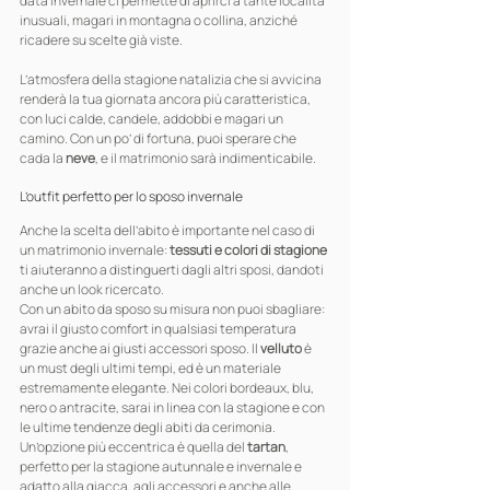
data invernale ci permette di aprirci a tante località 
inusuali, magari in montagna o collina, anziché 
ricadere su scelte già viste.
L’atmosfera della stagione natalizia che si avvicina 
renderà la tua giornata ancora più caratteristica, 
con luci calde, candele, addobbi e magari un 
camino. Con un po’ di fortuna, puoi sperare che 
cada la 
neve
, e il matrimonio sarà indimenticabile.
L’outfit perfetto per lo sposo invernale
Anche la scelta dell’abito è importante nel caso di 
un matrimonio invernale: 
tessuti e colori di stagione
ti aiuteranno a distinguerti dagli altri sposi, dandoti 
anche un look ricercato.
Con un abito da sposo su misura non puoi sbagliare: 
avrai il giusto comfort in qualsiasi temperatura 
grazie anche ai giusti accessori sposo. Il 
velluto
 è 
un must degli ultimi tempi, ed è un materiale 
estremamente elegante. Nei colori bordeaux, blu, 
nero o antracite, sarai in linea con la stagione e con 
le ultime tendenze degli abiti da cerimonia. 
Un’opzione più eccentrica è quella del 
tartan
, 
perfetto per la stagione autunnale e invernale e 
adatto alla giacca, agli accessori e anche alle 