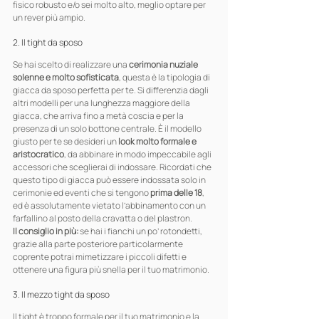
fisico robusto e/o sei molto alto, meglio optare per 
un rever più ampio.
2. Il tight da sposo
Se hai scelto di realizzare una 
cerimonia nuziale 
solenne e molto sofisticata
, questa è la tipologia di 
giacca da sposo perfetta per te. Si differenzia dagli 
altri modelli per una lunghezza maggiore della 
giacca, che arriva fino a metà coscia e per la 
presenza di un solo bottone centrale. È il modello 
giusto per te se desideri un 
look molto formale e 
aristocratico
, da abbinare in modo impeccabile agli 
accessori che sceglierai di indossare. Ricordati che 
questo tipo di giacca può essere indossata solo in 
cerimonie ed eventi che si tengono 
prima delle 18
, 
ed è assolutamente vietato l’abbinamento con un 
farfallino al posto della cravatta o del plastron.
Il consiglio in più:
 se hai i fianchi un po’ rotondetti, 
grazie alla parte posteriore particolarmente 
coprente potrai mimetizzare i piccoli difetti e 
ottenere una figura più snella per il tuo matrimonio.
3. Il mezzo tight da sposo
Il tight è troppo formale per il tuo matrimonio e la 