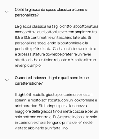
Cos'è la giacca da sposo classica e come si 
personalizza?
La giacca classica ha taglio dritto, abbottonatura 
monopetto a due bottoni, rever con ampiezza tra 
8,5 e 10,5 centimetri e un taschino laterale. Si 
personalizza scegliendo la boutonnière o la 
pochette più indicata. Chi ha un fisico asciutto o 
è di bassa statura dovrebbe preferire un rever 
stretto, chi ha un fisico robusto o è molto alto un 
rever più ampio.
Quando si indossa il tight e quali sono le sue 
caratteristiche?
Il tight è il modello giusto per cerimonie nuziali 
solenni e molto sofisticate, con un look formale e 
aristocratico. Si distingue per la lunghezza 
maggiore della giacca fino a metà coscia e per un 
solo bottone centrale. Può essere indossato solo 
in cerimonie che si tengono prima delle 18 ed è 
vietato abbinarlo a un farfallino.