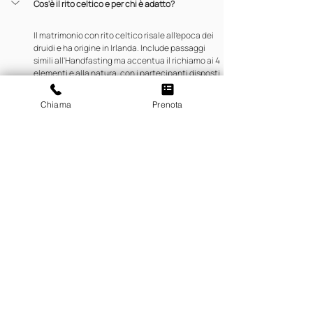
Cos'è il rito celtico e per chi è adatto?
Il matrimonio con rito celtico risale all'epoca dei 
druidi e ha origine in Irlanda. Include passaggi 
simili all'Handfasting ma accentua il richiamo ai 4 
elementi e alla natura, con i partecipanti disposti 
in cerchio che evocano i punti cardinali. È 
perfetto per coppie originali e amanti della 
Chiama
Prenota
natura, e va celebrato necessariamente 
all'aperto.
Come si struttura il nastro nel rito celtico?
Il nastro può essere composto da quattro nastri 
intrecciati che rappresentano i quattro elementi, 
oppure da due nastri intrecciati, uno rosso e uno 
bianco, che rappresentano l'unione del lato 
maschile e femminile della coppia.
I riti simbolici si possono collegare alla scelta 
delle bomboniere?
Sì. Per il rito dell'Handfasting si possono decorare 