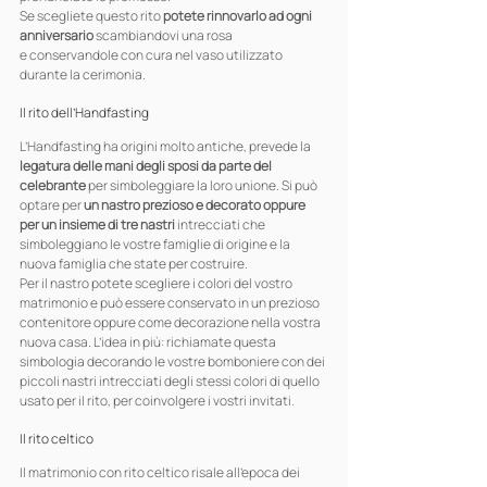
Se scegliete questo rito 
potete rinnovarlo ad ogni 
anniversario
 scambiandovi una rosa 
e conservandole con cura nel vaso utilizzato 
durante la cerimonia.
Il rito dell’Handfasting
L’Handfasting ha origini molto antiche, prevede la 
legatura delle mani degli sposi da parte del 
celebrante
 per simboleggiare la loro unione. Si può 
optare per 
un nastro prezioso e decorato oppure 
per un insieme di tre nastri
 intrecciati che 
simboleggiano le vostre famiglie di origine e la 
nuova famiglia che state per costruire.
Per il nastro potete scegliere i colori del vostro 
matrimonio e può essere conservato in un prezioso 
contenitore oppure come decorazione nella vostra 
nuova casa. L’idea in più: richiamate questa 
simbologia decorando le vostre bomboniere con dei 
piccoli nastri intrecciati degli stessi colori di quello 
usato per il rito, per coinvolgere i vostri invitati.
Il rito celtico
Il matrimonio con rito celtico risale all’epoca dei 