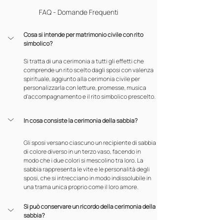
FAQ - Domande Frequenti
Cosa si intende per matrimonio civile con rito 
simbolico?
Si tratta di una cerimonia a tutti gli effetti che 
comprende un rito scelto dagli sposi con valenza 
spirituale, aggiunto alla cerimonia civile per 
personalizzarla con letture, promesse, musica 
d'accompagnamento e il rito simbolico prescelto.
In cosa consiste la cerimonia della sabbia?
Gli sposi versano ciascuno un recipiente di sabbia 
di colore diverso in un terzo vaso, facendo in 
modo che i due colori si mescolino tra loro. La 
sabbia rappresenta le vite e le personalità degli 
sposi, che si intrecciano in modo indissolubile in 
una trama unica proprio come il loro amore.
Si può conservare un ricordo della cerimonia della 
sabbia?