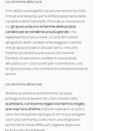
La cerimonia della luce
Il rito della luce è adatto sia ad una cerimonia civile 
che ad una religiosa, per la simbologia propria delle 
candele e delle fiammelle. Prevede un momento in 
cui 
gli sposi uniscono le fiamme delle proprie 
candele per accenderne una più grande
, che 
rappresenta la loro unione. La luce ed il calore 
sprigionati dalle candele simboleggiano l’amore 
che gli sposi provano l’uno per l’altra, che uniti 
insieme accendono una nuova vita insieme.
Potrete conservare le candele in una scatola 
decorata con i colori scelti per il matrimonio, uno 
scrigno prezioso che contiene le vostre promesse di 
amore.
La cerimonia della rosa
Simbolo di amore e romanticismo, la rosa è 
protagonista di questo rito che consiste nello 
scambiarsi, come primo regalo tra marito e moglie, 
una rosa l’uno all’altra
 e riporle insieme in un unico 
vaso. Anche questa tipologia di rito si può svolgere 
sia in una cerimonia civile che in una religiosa e 
solitamente viene effettuato appena dopo aver 
pronunciato le promesse.