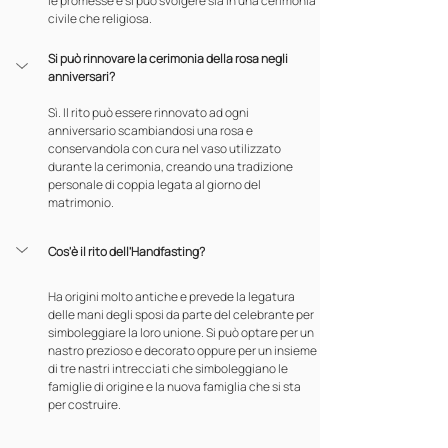
le promesse e si può svolgere sia in una cerimonia 
civile che religiosa.
Si può rinnovare la cerimonia della rosa negli 
anniversari?
Sì. Il rito può essere rinnovato ad ogni 
anniversario scambiandosi una rosa e 
conservandola con cura nel vaso utilizzato 
durante la cerimonia, creando una tradizione 
personale di coppia legata al giorno del 
matrimonio.
Cos'è il rito dell'Handfasting?
Ha origini molto antiche e prevede la legatura 
delle mani degli sposi da parte del celebrante per 
simboleggiare la loro unione. Si può optare per un 
nastro prezioso e decorato oppure per un insieme 
di tre nastri intrecciati che simboleggiano le 
famiglie di origine e la nuova famiglia che si sta 
per costruire.