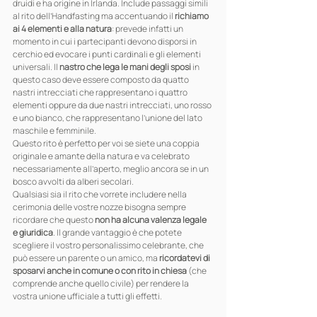
druidi e ha origine in Irlanda. Include passaggi simili 
al rito dell’Handfasting ma accentuando il 
richiamo 
ai 4 elementi e alla natura
: prevede infatti un 
momento in cui i partecipanti devono disporsi in 
cerchio ed evocare i punti cardinali e gli elementi 
universali. Il 
nastro che lega le mani degli sposi
 in 
questo caso deve essere composto da quatto 
nastri intrecciati che rappresentano i quattro 
elementi oppure da due nastri intrecciati, uno rosso 
e uno bianco, che rappresentano l’unione del lato 
maschile e femminile.
Questo rito è perfetto per voi se siete una coppia 
originale e amante della natura e va celebrato 
necessariamente all’aperto, meglio ancora se in un 
bosco avvolti da alberi secolari.
Qualsiasi sia il rito che vorrete includere nella 
cerimonia delle vostre nozze bisogna sempre 
ricordare che questo 
non ha alcuna valenza legale 
e giuridica
. Il grande vantaggio è che potete 
scegliere il vostro personalissimo celebrante, che 
può essere un parente o un amico, ma 
ricordatevi di 
sposarvi anche in comune o con rito in chiesa
 (che 
comprende anche quello civile) per rendere la 
vostra unione ufficiale a tutti gli effetti.