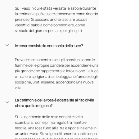
Sì. Il vaso in cui è stata versata la sabbia durante 
la cerimonia può essere conservato come ricordo 
prezioso. Si possono anche lasciare piccoli 
vasetti di sabbia come bomboniere, come 
simbolo del giorno speciale per gli ospiti.
In cosa consiste la cerimonia della luce?
Prevede un momento in cui gli sposi uniscono le 
fiamme delle proprie candele per accenderne una 
più grande che rappresenta la loro unione. La luce 
e il calore sprigionati simboleggiano l'amore degli 
sposi che, uniti insieme, accendono una nuova 
vita.
La cerimonia della rosa è adatta sia al rito civile 
che a quello religioso?
Sì. La cerimonia della rosa consiste nello 
scambiarsi, come primo regalo tra marito e 
moglie, una rosa l'uno all'altra e riporle insieme in 
un unico vaso. Si svolge solitamente subito dopo 