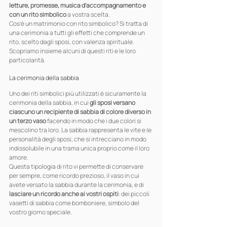
letture, promesse, musica d’accompagnamento e 
con un rito simbolico
 a vostra scelta.
Cos’è un matrimonio con rito simbolico? Si tratta di 
una cerimonia a tutti gli effetti che comprende un 
rito, scelto dagli sposi, con valenza spirituale. 
Scopriamo insieme alcuni di questi riti e le loro 
particolarità.
La cerimonia della sabbia
Uno dei riti simbolici più utilizzati è sicuramente la 
cerimonia della sabbia, in cui 
gli sposi versano 
ciascuno un recipiente di sabbia di colore diverso in 
un terzo vaso
 facendo in modo che i due colori si 
mescolino tra loro. La sabbia rappresenta le vite e le 
personalità degli sposi, che si intrecciano in modo 
indissolubile in una trama unica proprio come il loro 
amore.
Questa tipologia di rito vi permette di conservare 
per sempre, come ricordo prezioso, il vaso in cui 
avete versato la sabbia durante la cerimonia, e di 
lasciare un ricordo anche ai vostri ospiti
: dei piccoli 
vasetti di sabbia come bomboniere, simbolo del 
vostro giorno speciale.