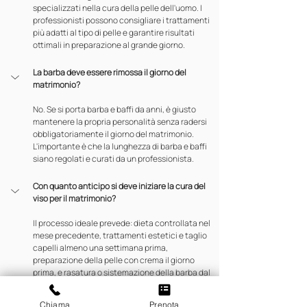
specializzati nella cura della pelle dell'uomo. I 
professionisti possono consigliare i trattamenti 
più adatti al tipo di pelle e garantire risultati 
ottimali in preparazione al grande giorno.
La barba deve essere rimossa il giorno del 
matrimonio?
No. Se si porta barba e baffi da anni, è giusto 
mantenere la propria personalità senza radersi 
obbligatoriamente il giorno del matrimonio. 
L'importante è che la lunghezza di barba e baffi 
siano regolati e curati da un professionista.
Con quanto anticipo si deve iniziare la cura del 
viso per il matrimonio?
Il processo ideale prevede: dieta controllata nel 
mese precedente, trattamenti estetici e taglio 
capelli almeno una settimana prima, 
preparazione della pelle con crema il giorno 
prima, e rasatura o sistemazione della barba dal 
barbiere la mattina del matrimonio.
Chiama
Prenota