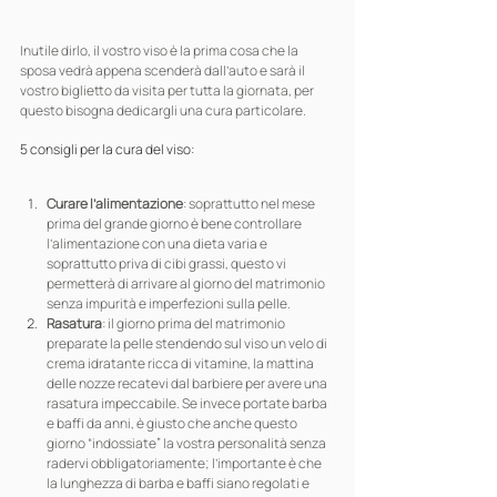
Inutile dirlo, il vostro viso è la prima cosa che la 
sposa vedrà appena scenderà dall’auto e sarà il 
vostro biglietto da visita per tutta la giornata, per 
questo bisogna dedicargli una cura particolare.
5 consigli per la cura del viso:
Curare l’alimentazione
: soprattutto nel mese 
prima del grande giorno è bene controllare 
l’alimentazione con una dieta varia e 
soprattutto priva di cibi grassi, questo vi 
permetterà di arrivare al giorno del matrimonio 
senza impurità e imperfezioni sulla pelle.
Rasatura
: il giorno prima del matrimonio 
preparate la pelle stendendo sul viso un velo di 
crema idratante ricca di vitamine, la mattina 
delle nozze recatevi dal barbiere per avere una 
rasatura impeccabile. Se invece portate barba 
e baffi da anni, è giusto che anche questo 
giorno “indossiate” la vostra personalità senza 
radervi obbligatoriamente; l’importante è che 
la lunghezza di barba e baffi siano regolati e 