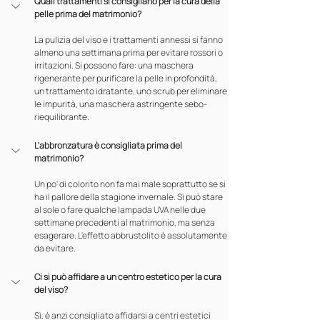
Quali trattamenti si consigliano per la cura della 
pelle prima del matrimonio?
La pulizia del viso e i trattamenti annessi si fanno 
almeno una settimana prima per evitare rossori o 
irritazioni. Si possono fare: una maschera 
rigenerante per purificare la pelle in profondità, 
un trattamento idratante, uno scrub per eliminare 
le impurità, una maschera astringente sebo-
riequilibrante.
L'abbronzatura è consigliata prima del 
matrimonio?
Un po' di colorito non fa mai male soprattutto se si 
ha il pallore della stagione invernale. Si può stare 
al sole o fare qualche lampada UVA nelle due 
settimane precedenti al matrimonio, ma senza 
esagerare. L'effetto abbrustolito è assolutamente 
da evitare.
Ci si può affidare a un centro estetico per la cura 
del viso?
Sì, è anzi consigliato affidarsi a centri estetici 