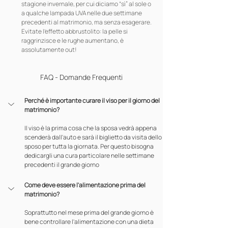
stagione invernale, per cui diciamo “sì” al sole o 
a qualche lampada UVA nelle due settimane 
precedenti al matrimonio, ma senza esagerare. 
Evitate l’effetto abbrustolito: la pelle si 
raggrinzisce e le rughe aumentano, è 
assolutamente out!
FAQ - Domande Frequenti
Perché è importante curare il viso per il giorno del 
matrimonio?
Il viso è la prima cosa che la sposa vedrà appena 
scenderà dall'auto e sarà il biglietto da visita dello 
sposo per tutta la giornata. Per questo bisogna 
dedicargli una cura particolare nelle settimane 
precedenti il grande giorno
Come deve essere l'alimentazione prima del 
matrimonio?
Soprattutto nel mese prima del grande giorno è 
bene controllare l'alimentazione con una dieta 