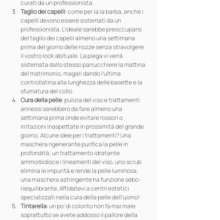
curati da un professionista.
Taglio dei capelli
: come per la la barba, anche i 
capelli devono essere sistemati da un 
professionista. L’ideale sarebbe preoccuparsi 
del taglio dei capelli almeno una settimana 
prima del giorno delle nozze senza stravolgere 
il vostro look abituale. La piega vi verrà 
sistemata dallo stesso parrucchiere la mattina 
del matrimonio, magari dando l’ultima 
controllatina alla lunghezza delle basette e la 
sfumatura del collo.
Cura della pelle
: pulizia del viso e trattamenti 
annessi sarebbero da fare almeno una 
settimana prima onde evitare rossori o 
irritazioni inaspettate in prossimità del grande 
giorno. Alcune idee per i trattamenti? Una 
maschera rigenerante purifica la pelle in 
profondità; un trattamento idratante 
ammorbidisce i lineamenti del viso, uno scrub 
elimina le impurità e rende la pelle luminosa; 
una maschera astringente ha funzione sebo-
riequilibrante. Affidatevi a centri estetici 
specializzati nella cura della pelle dell’uomo!
Tintarella
: un po’ di colorito non fa mai male 
soprattutto se avete addosso il pallore della 