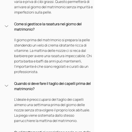
varia e priva di cibi grassi. Questo permetterà di 
arrivare al giorno del matrimonio senza impurità e 
imperfezioni sulla pelle.
Come si gestisce la rasatura nel giorno del 
matrimonio?
Il giorno prima del matrimonio si prepara la pelle 
stendendo un velo di crema idratante ricca di 
vitamine. La mattina delle nozze ci si reca dal 
barbiere per avere una rasatura impeccabile. Chi 
porta barba e baffi da anni può mantenerli, 
l'importante è che siano regolati e curati da un 
professionista.
Quando si deve fare il taglio dei capelli prima del 
matrimonio?
L'ideale è preoccuparsi del taglio dei capelli 
almeno una settimana prima del giorno delle 
nozze senza stravolgere il proprio look abituale. 
La piega viene sistemata dallo stesso 
parrucchiere la mattina del matrimonio.