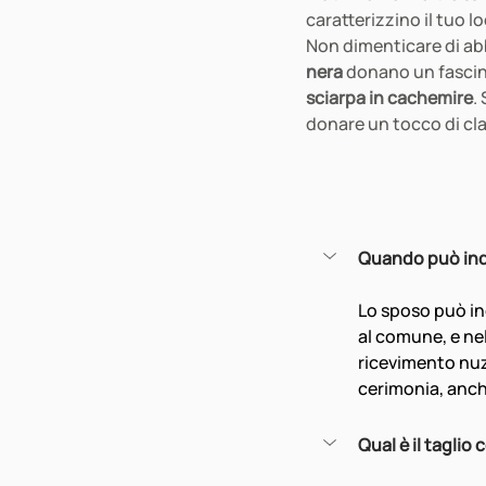
caratterizzino il tuo
Non dimenticare di abb
nera
 donano un fascin
sciarpa in cachemire
.
donare un tocco di clas
Quando può indo
Lo sposo può in
al comune, e nel
ricevimento nuzi
cerimonia, anch
Qual è il taglio