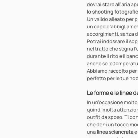
dovrai stare all’aria a
lo shooting fotografi
Un valido alleato per p
un capo d’abbigliame
accorgimenti, senza d
Potrai indossare il so
nel tratto che segna l
durante il rito e il ba
anche se le temperatur
Abbiamo raccolto per t
perfetto per le tue no
Le forme e le linee 
In un’occasione molto 
quindi molta attenzione
outfit da sposo. Ti co
che doni un tocco mod
una 
linea sciancrata
 e