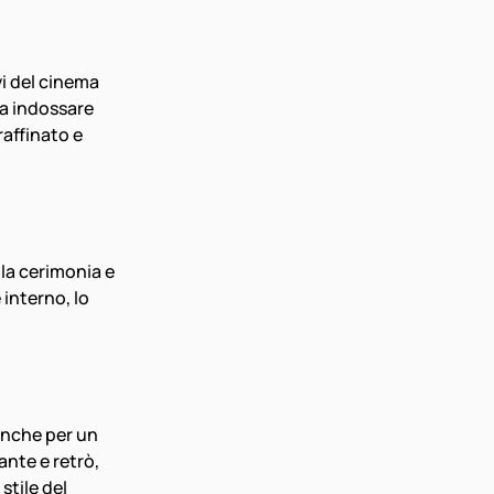
i del cinema 
a indossare 
raffinato e 
la cerimonia e 
interno, lo 
anche per un 
nte e retrò, 
tile del 