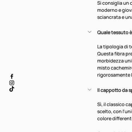
Si consiglia un 
moderno e giova
sciancrata e un
Quale tessuto è 
La tipologia di 
Questa fibra pr
morbidezza unic
misto cachemire.
rigorosamente l
Il cappotto da s
Sì, il classico 
scelto, con l'u
colore different