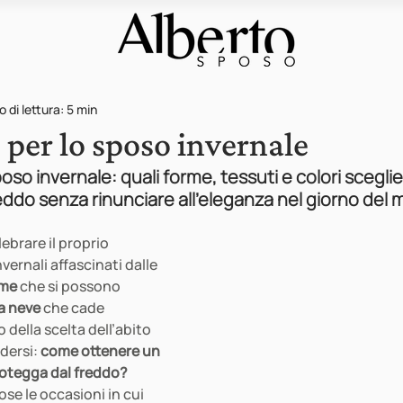
 di lettura: 5 min
 per lo sposo invernale
so invernale: quali forme, tessuti e colori sceglie
eddo senza rinunciare all'eleganza nel giorno del
ebrare il proprio 
ernali affascinati dalle 
ime
 che si possono 
la neve
 che cade 
della scelta dell’abito 
dersi: 
come ottenere un 
rotegga dal freddo?
se le occasioni in cui 