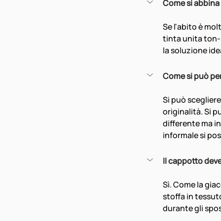
Come si abbina 
Se l'abito è mo
tinta unita ton-
la soluzione ide
Come si può per
Si può scegliere
originalità. Si 
differente ma i
informale si po
Il cappotto dev
Sì. Come la giac
stoffa in tessuto
durante gli spo