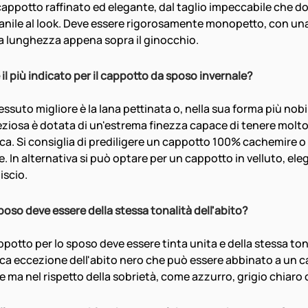
cappotto raffinato ed elegante, dal taglio impeccabile che d
nile al look. Deve essere rigorosamente monopetto, con una
a lunghezza appena sopra il ginocchio.
il più indicato per il cappotto da sposo invernale?
tessuto migliore è la lana pettinata o, nella sua forma più nobil
eziosa è dotata di un'estrema finezza capace di tenere molto 
a. Si consiglia di prediligere un cappotto 100% cachemire o 
 In alternativa si può optare per un cappotto in velluto, eleg
iscio.
poso deve essere della stessa tonalità dell'abito?
cappotto per lo sposo deve essere tinta unita e della stessa tona
nica eccezione dell'abito nero che può essere abbinato a un c
e ma nel rispetto della sobrietà, come azzurro, grigio chiaro