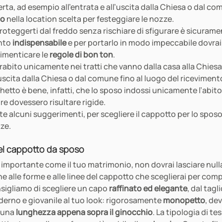
perta, ad esempio all’entrata e all’uscita dalla Chiesa o dal co
co
 nella location scelta per festeggiare le nozze.
roteggerti dal freddo senza rischiare di sfigurare è sicuramen
nto 
indispensabile
 e per portarlo in modo impeccabile dovrai
imenticare le 
regole di bon ton
.
prabito unicamente nei tratti che vanno dalla casa alla Chiesa
’uscita dalla Chiesa o dal comune fino al luogo del ricevimento
nchetto è bene, infatti, che lo sposo indossi unicamente l’abit
e dovessero risultare rigide.
e alcuni suggerimenti, per scegliere il cappotto per lo sposo
zze.
del cappotto da sposo
importante come il tuo matrimonio, non dovrai lasciare nulla
 alle forme e alle linee del cappotto che sceglierai per compl
nsigliamo di scegliere un capo 
raffinato ed elegante
, dal tagl
erno e giovanile al tuo look: rigorosamente 
monopetto
, de
 una 
lunghezza appena sopra il ginocchio
. La tipologia di te