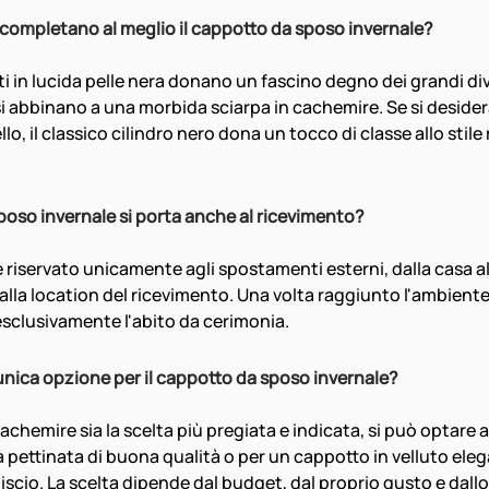
 completano al meglio il cappotto da sposo invernale?
i in lucida pelle nera donano un fascino degno dei grandi div
si abbinano a una morbida sciarpa in cachemire. Se si desider
o, il classico cilindro nero dona un tocco di classe allo stile 
sposo invernale si porta anche al ricevimento?
è riservato unicamente agli spostamenti esterni, dalla casa al
alla location del ricevimento. Una volta raggiunto l'ambiente 
sclusivamente l'abito da cerimonia.
'unica opzione per il cappotto da sposo invernale?
achemire sia la scelta più pregiata e indicata, si può optare 
 pettinata di buona qualità o per un cappotto in velluto elega
scio. La scelta dipende dal budget, dal proprio gusto e dallo s