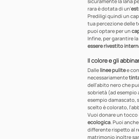
sicuramente la lana pet
rara è dotata di un’
est
Prediligi quindi un ca
tua percezione delle te
puoi optare per un 
cap
Infine, per garantire l
essere rivestito inte
Il colore e gli abbin
Dalle 
linee pulite
 e con
necessariamente 
tint
dell’abito nero che pu
sobrietà (ad esempio a
esempio damascato, sce
scelto è colorato, l’a
Vuoi donare un tocco 
ecologica
. Puoi anche 
differente rispetto al
matrimonio inoltre sar