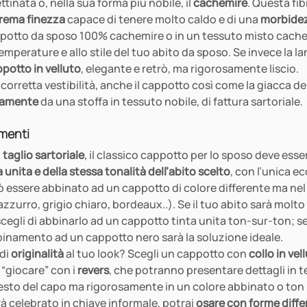
tinata o, nella sua forma più nobile, il 
cachemire
. Questa fib
rema finezza
 capace di tenere molto caldo e di una 
morbidez
ppotto da sposo 100% cachemire o in un tessuto misto cachemi
mperature e allo stile del tuo abito da sposo. Se invece la lan
potto in velluto
, elegante e retrò, ma rigorosamente liscio.
a corretta vestibilità, anche il cappotto così come la giacca del
rnamente
 da una stoffa in tessuto nobile, di fattura sartoriale.
amenti
 
taglio sartoriale
, il classico cappotto per lo sposo deve esse
a unita e della stessa tonalità dell’abito scelto
, con l’unica e
ò essere abbinato ad un cappotto di colore differente ma nel r
zzurro, grigio chiaro, bordeaux..). Se il tuo abito sarà molto
gli di abbinarlo ad un cappotto tinta unita ton-sur-ton; se i
bbinamento ad un cappotto nero sarà la soluzione ideale.
di 
originalità
 al tuo look? Scegli un cappotto con 
collo in vell
“giocare” con i 
revers
, che potranno presentare dettagli in t
 resto del capo ma rigorosamente in un colore abbinato o ton s
à celebrato in chiave informale, potrai 
osare con forme diffe