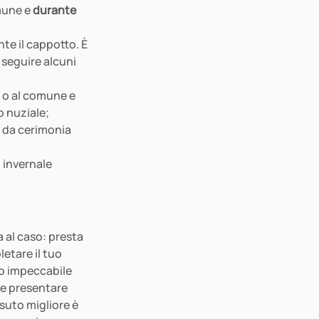
mune e 
durante 
te il cappotto. È 
 seguire alcuni 
 o al comune e 
 nuziale; 
o da cerimonia 
 invernale 
 al caso: presta 
etare il tuo 
io impeccabile 
ve presentare 
ssuto migliore è 