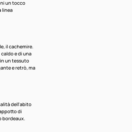
oni un tocco 
 linea 
e, il cachemire. 
caldo e di una 
in un tessuto 
ante e retrò, ma 
lità dell'abito 
appotto di 
 o bordeaux.