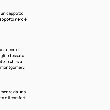
a un cappotto 
cappotto nero è 
un tocco di 
gli in tessuto 
to in chiave 
un montgomery.
namente da una 
tà e il comfort 