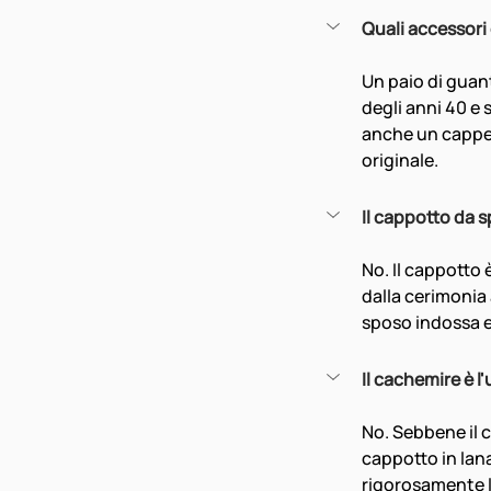
Quali accessori
Un paio di guant
degli anni 40 e 
anche un cappell
originale.
Il cappotto da 
No. Il cappotto 
dalla cerimonia 
sposo indossa e
Il cachemire è l
No. Sebbene il c
cappotto in lana
rigorosamente li