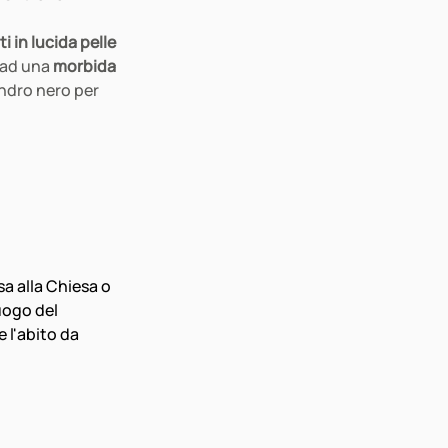
i in lucida pelle 
 ad una 
morbida 
indro nero per 
a alla Chiesa o 
uogo del 
 l'abito da 