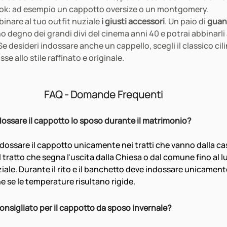
 look: ad esempio un cappotto oversize o un montgomery.
inare al tuo outfit nuziale 
i giusti accessori
. Un paio di 
guant
o degno dei grandi divi del cinema anni 40 e potrai abbinarli
 Se desideri indossare anche un cappello, scegli il classico cil
se allo stile raffinato e originale.
FAQ - Domande Frequenti
ssare il cappotto lo sposo durante il matrimonio?
dossare il cappotto unicamente nei tratti che vanno dalla cas
 tratto che segna l'uscita dalla Chiesa o dal comune fino al l
ale. Durante il rito e il banchetto deve indossare unicamente
e se le temperature risultano rigide.
 consigliato per il cappotto da sposo invernale?