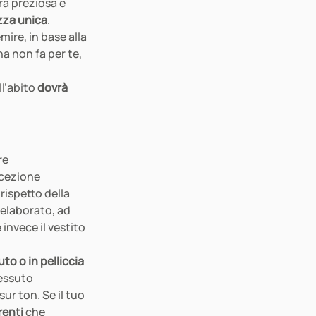
ra preziosa e 
za unica
. 
re, in base alla 
a non fa per te, 
l’abito 
dovrà 
re 
ccezione 
ispetto della 
 elaborato, ad 
nvece il vestito 
uto o in pelliccia 
essuto 
ur ton. Se il tuo 
renti
 che 