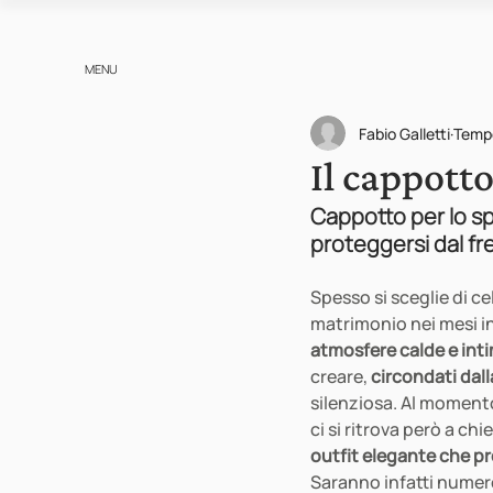
MENU
Fabio Galletti
Tempo
Il cappotto
Cappotto per lo spo
proteggersi dal fr
Spesso si sceglie di cel
matrimonio nei mesi inv
atmosfere calde e int
creare, 
circondati dal
silenziosa. Al momento 
ci si ritrova però a chie
outfit elegante che p
Saranno infatti numero