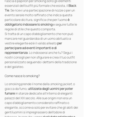
Fascia e papillon per smoking sono gli elementi 
essenziali dell’outfit più formale che esista, il 
Black 
Tie
. Se ricevi una partecipazione di nozze o per un 
evento serale molto raffinato che indica questa 
particolare dicitura, significa che per l’uomo 
è 
obbligatorio indossare lo smoking
 e seguire tutte le 
regole di stile che questo comporta.
Si tratta di un capo d’abbigliamento che non può 
mancare nel guardaroba di un uomo abituato a 
vestire elegante ed è il valido alleato 
per 
partecipare ad eventi importanti e di 
rappresentanza
. Lo indosserai anche tu? Segui i 
nostri consigli per non sfigurare e crea il tuo outfit 
personalizzato seguendo i dettami della tradizione 
e del galateo.
Come nasce lo smoking?
Lo smoking prende il nome dalla 
smoking jacket
, o 
giacca da fumo, 
utilizzata dagli uomini per poter 
fumare
 in stanze dedicate all’interno di eleganti 
palazzi del XIX secolo. Alle sue origini non era un 
capo d’abbigliamento considerato raffinato o 
elegante, occorreva solo per evitare che gli abiti dei 
gentiluomini si impregnassero dell’odore di 
tabacco. In seguito, venne 
rivalutato ed elevato a 