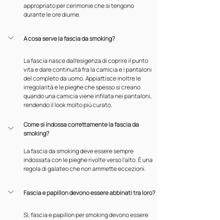
appropriato per cerimonie che si tengono 
durante le ore diurne.
A cosa serve la fascia da smoking?
La fascia nasce dall'esigenza di coprire il punto 
vita e dare continuità fra la camicia e i pantaloni 
del completo da uomo. Appiattisce inoltre le 
irregolarità e le pieghe che spesso si creano 
quando una camicia viene infilata nei pantaloni, 
rendendo il look molto più curato.
Come si indossa correttamente la fascia da 
smoking?
La fascia da smoking deve essere sempre 
indossata con le pieghe rivolte verso l'alto. È una 
regola di galateo che non ammette eccezioni.
Fascia e papillon devono essere abbinati tra loro?
Sì, fascia e papillon per smoking devono essere 