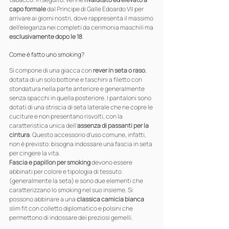
capo formale
 dal Principe di Galle Edoardo VII per 
arrivare ai giorni nostri, dove rappresenta il massimo 
dell’eleganza nei completi da cerimonia maschili ma 
esclusivamente dopo le 18
.
Come è fatto uno smoking?
Si compone di una giacca con 
rever in seta o raso
, 
dotata di un solo bottone e taschini a filetto con 
stondatura nella parte anteriore e generalmente 
senza spacchi in quella posteriore. I pantaloni sono 
dotati di una striscia di seta laterale che ne copre le 
cuciture e non presentano risvolti, con la 
caratteristica unica dell’
assenza di passanti per la 
cintura
. Questo accessorio d’uso comune, infatti, 
non è previsto: bisogna indossare una fascia in seta 
per cingere la vita.
Fascia e papillon per smoking
 devono essere 
abbinati per colore e tipologia di tessuto 
(generalmente la seta) e sono due elementi che 
caratterizzano lo smoking nel suo insieme. Si 
possono abbinare a una 
classica camicia bianca
slim fit con colletto diplomatico e polsini che 
permettono di indossare dei preziosi gemelli.