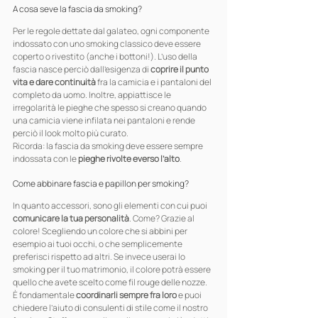
A cosa seve la fascia da smoking?
Per le regole dettate dal galateo, ogni componente 
indossato con uno smoking classico deve essere 
coperto o rivestito (anche i bottoni!). L’uso della 
fascia nasce perciò dall’esigenza di 
coprire il punto 
vita e dare continuità
 fra la camicia e i pantaloni del 
completo da uomo. Inoltre, appiattisce le 
irregolarità le pieghe che spesso si creano quando 
una camicia viene infilata nei pantaloni e rende 
perciò il look molto più curato.
Ricorda: la fascia da smoking deve essere sempre 
indossata con le 
pieghe rivolte everso l’alto
.
Come abbinare fascia e papillon per smoking?
In quanto accessori, sono gli elementi con cui puoi 
comunicare la tua personalità
. Come? Grazie al 
colore! Scegliendo un colore che si abbini per 
esempio ai tuoi occhi, o che semplicemente 
preferisci rispetto ad altri. Se invece userai lo 
smoking per il tuo matrimonio, il colore potrà essere 
quello che avete scelto come fil rouge delle nozze.
È fondamentale 
coordinarli sempre fra loro
 e puoi 
chiedere l’aiuto di consulenti di stile come il nostro 