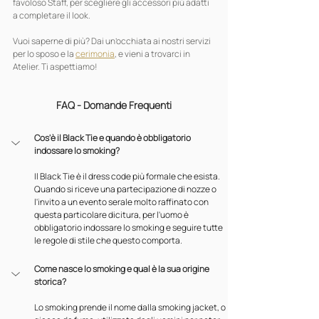
favoloso Staff, per scegliere gli accessori più adatti 
a completare il look.
Vuoi saperne di più? Dai un’occhiata ai nostri servizi 
per lo sposo e la 
cerimonia
, e vieni a trovarci in 
Atelier. Ti aspettiamo!
FAQ - Domande Frequenti
Cos'è il Black Tie e quando è obbligatorio 
indossare lo smoking?
Il Black Tie è il dress code più formale che esista. 
Quando si riceve una partecipazione di nozze o 
l'invito a un evento serale molto raffinato con 
questa particolare dicitura, per l'uomo è 
obbligatorio indossare lo smoking e seguire tutte 
le regole di stile che questo comporta.
Come nasce lo smoking e qual è la sua origine 
storica?
Lo smoking prende il nome dalla smoking jacket, o 