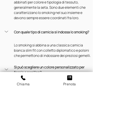
abbinati per colore e tipologia di tessuto, 
generalmente la seta. Sono due elementi che 
caratterizzano lo smoking nel suo insieme e 
devono sempre essere coordinati fra loro.
Con quale tipo di camicia si indossa lo smoking?
Lo smoking si abbina a una classica camicia 
bianca slim fit con colletto diplomatico e polsini 
che permettono di indossare dei preziosi gemelli.
Si può scegliere un colore personalizzato per 
fascia e papillon?
Sì. Fascia e papillon sono gli elementi con cui si 
Chiama
Prenota
può comunicare la propria personalità. Si può 
scegliere un colore che si abbini agli occhi, o che 
si preferisce rispetto ad altri. Se lo smoking è per il 
matrimonio, il colore potrà essere quello scelto 
come fil rouge delle nozze.
Perché la fascia da smoking è necessaria se si 
può usare una cintura?