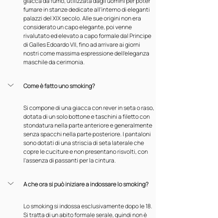
giacca da fumo, utilizzata dagli uomini per poter 
fumare in stanze dedicate all'interno di eleganti 
palazzi del XIX secolo. Alle sue origini non era 
considerato un capo elegante, poi venne 
rivalutato ed elevato a capo formale dal Principe 
di Galles Edoardo VII, fino ad arrivare ai giorni 
nostri come massima espressione dell'eleganza 
maschile da cerimonia.
Come è fatto uno smoking?
Si compone di una giacca con rever in seta o raso, 
dotata di un solo bottone e taschini a filetto con 
stondatura nella parte anteriore e generalmente 
senza spacchi nella parte posteriore. I pantaloni 
sono dotati di una striscia di seta laterale che 
copre le cuciture e non presentano risvolti, con 
l'assenza di passanti per la cintura.
A che ora si può iniziare a indossare lo smoking?
Lo smoking si indossa esclusivamente dopo le 18. 
Si tratta di un abito formale serale, quindi non è 