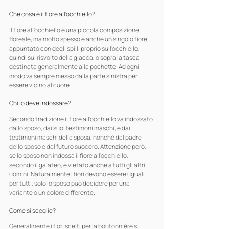
Che cosa è il fiore all'occhiello?
Il fiore all'occhiello è una piccola composizione 
floreale, ma molto spesso è anche un singolo fiore, 
appuntato con degli spilli proprio sull'occhiello, 
quindi sul risvolto della giacca, o sopra la tasca 
destinata generalmente alla pochette. Ad ogni 
modo va sempre messo dalla parte sinistra per 
essere vicino al cuore.
Chi lo deve indossare?
Secondo tradizione il fiore all'occhiello va indossato 
dallo sposo, dai suoi testimoni maschi, e dai 
testimoni maschi della sposa, nonché dal padre 
dello sposo e dal futuro suocero. Attenzione però, 
se lo sposo non indossa il fiore all'occhiello, 
secondo il galateo, è vietato anche a tutti gli altri 
uomini. Naturalmente i fiori devono essere uguali 
per tutti, solo lo sposo può decidere per una 
variante o un colore differente.
Come si sceglie?
Generalmente i fiori scelti per la boutonnière si 