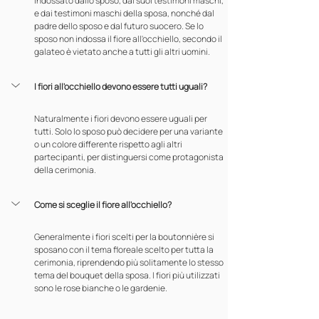
indossato dallo sposo, dai suoi testimoni maschi, 
e dai testimoni maschi della sposa, nonché dal 
padre dello sposo e dal futuro suocero. Se lo 
sposo non indossa il fiore all'occhiello, secondo il 
galateo è vietato anche a tutti gli altri uomini.
I fiori all'occhiello devono essere tutti uguali?
Naturalmente i fiori devono essere uguali per 
tutti. Solo lo sposo può decidere per una variante 
o un colore differente rispetto agli altri 
partecipanti, per distinguersi come protagonista 
della cerimonia.
Come si sceglie il fiore all'occhiello?
Generalmente i fiori scelti per la boutonnière si 
sposano con il tema floreale scelto per tutta la 
cerimonia, riprendendo più solitamente lo stesso 
tema del bouquet della sposa. I fiori più utilizzati 
sono le rose bianche o le gardenie.