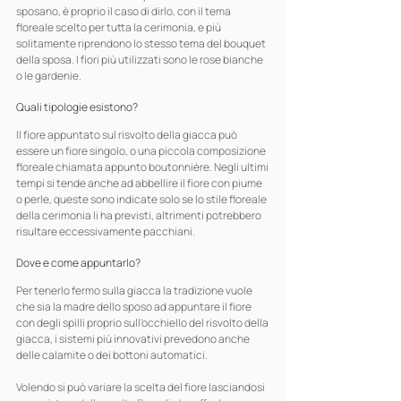
sposano, è proprio il caso di dirlo, con il tema 
floreale scelto per tutta la cerimonia, e più 
solitamente riprendono lo stesso tema del bouquet 
della sposa. I fiori più utilizzati sono le rose bianche 
o le gardenie.
Quali tipologie esistono?
Il fiore appuntato sul risvolto della giacca può 
essere un fiore singolo, o una piccola composizione 
floreale chiamata appunto boutonnière. Negli ultimi 
tempi si tende anche ad abbellire il fiore con piume 
o perle, queste sono indicate solo se lo stile floreale 
della cerimonia li ha previsti, altrimenti potrebbero 
risultare eccessivamente pacchiani.
Dove e come appuntarlo?
Per tenerlo fermo sulla giacca la tradizione vuole 
che sia la madre dello sposo ad appuntare il fiore 
con degli spilli proprio sull'occhiello del risvolto della 
giacca, i sistemi più innovativi prevedono anche 
delle calamite o dei bottoni automatici.
Volendo si può variare la scelta del fiore lasciandosi 