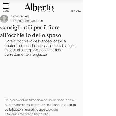
MENU
PRENOTA
Fabio Galletti
Tempo di lettura: 4 min
Consigli utili per il fiore
all'occhiello dello sposo
Fiore all'occhiello dello sposo: cos'è la 
boutonnière, chi la indossa, come si sceglie 
in base alla stagione e come si fissa 
correttamente alla giacca
Nel giorno del matrimonio moltissime sono le cose 
da preparare e tra le tante cose c’è anche la 
scelta 
della boutonnière per lo sposo
, ovvero 
l'italianissimo fiore all'occhiello.