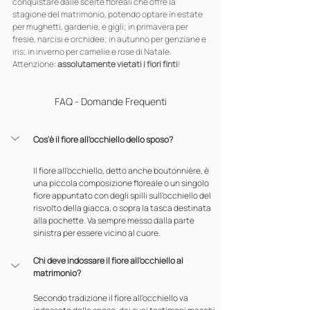
conquistare dalle scelte floreali che offre la 
stagione del matrimonio, potendo optare in estate 
per mughetti, gardenie, e gigli; in primavera per 
fresie, narcisi e orchidee; in autunno per genziane e 
iris; in inverno per camelie e rose di Natale. 
Attenzione: 
assolutamente vietati i fiori finti
!
FAQ - Domande Frequenti
Cos'è il fiore all'occhiello dello sposo?
Il fiore all'occhiello, detto anche boutonnière, è 
una piccola composizione floreale o un singolo 
fiore appuntato con degli spilli sull'occhiello del 
risvolto della giacca, o sopra la tasca destinata 
alla pochette. Va sempre messo dalla parte 
sinistra per essere vicino al cuore.
Chi deve indossare il fiore all'occhiello al 
matrimonio?
Secondo tradizione il fiore all'occhiello va 