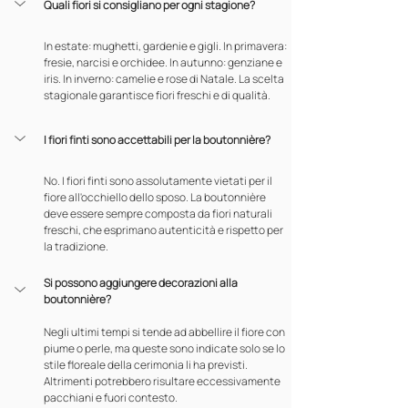
Quali fiori si consigliano per ogni stagione?
In estate: mughetti, gardenie e gigli. In primavera: 
fresie, narcisi e orchidee. In autunno: genziane e 
iris. In inverno: camelie e rose di Natale. La scelta 
stagionale garantisce fiori freschi e di qualità.
I fiori finti sono accettabili per la boutonnière?
No. I fiori finti sono assolutamente vietati per il 
fiore all'occhiello dello sposo. La boutonnière 
deve essere sempre composta da fiori naturali 
freschi, che esprimano autenticità e rispetto per 
la tradizione.
Si possono aggiungere decorazioni alla 
boutonnière?
Negli ultimi tempi si tende ad abbellire il fiore con 
piume o perle, ma queste sono indicate solo se lo 
stile floreale della cerimonia li ha previsti. 
Altrimenti potrebbero risultare eccessivamente 
pacchiani e fuori contesto.