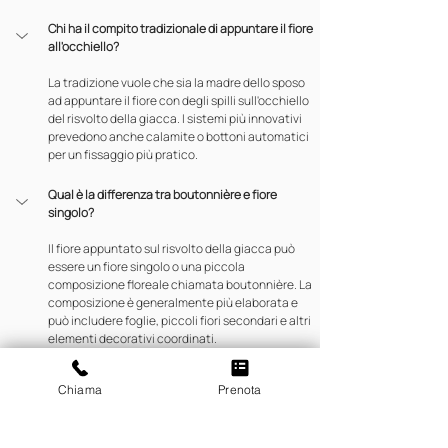
Chi ha il compito tradizionale di appuntare il fiore 
all'occhiello?
La tradizione vuole che sia la madre dello sposo 
ad appuntare il fiore con degli spilli sull'occhiello 
del risvolto della giacca. I sistemi più innovativi 
prevedono anche calamite o bottoni automatici 
per un fissaggio più pratico.
Qual è la differenza tra boutonnière e fiore 
singolo?
Il fiore appuntato sul risvolto della giacca può 
essere un fiore singolo o una piccola 
composizione floreale chiamata boutonnière. La 
composizione è generalmente più elaborata e 
può includere foglie, piccoli fiori secondari e altri 
elementi decorativi coordinati.
Come si coordina il fiore all'occhiello con il resto 
Chiama
Prenota
dell'abito?
Il fiore all'occhiello si coordina con il tema floreale 