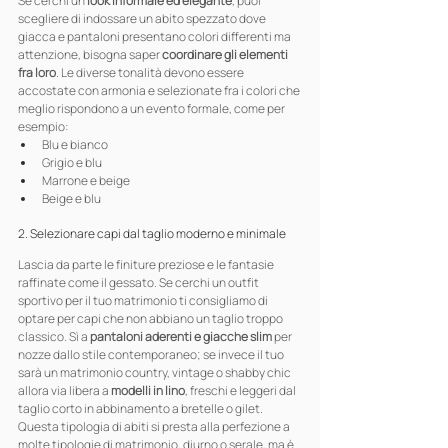
Se cerchi un 
look informale ed elegante
, puoi 
scegliere di indossare un abito spezzato dove 
giacca e pantaloni presentano colori differenti ma 
attenzione, bisogna saper 
coordinare gli elementi 
fra loro
. Le diverse tonalità devono essere 
accostate con armonia e selezionate fra i colori che 
meglio rispondono a un evento formale, come per 
esempio:
Blu e bianco
Grigio e blu
Marrone e beige
Beige e blu
2. Selezionare capi dal taglio moderno e minimale
Lascia da parte le finiture preziose e le fantasie 
raffinate come il gessato. Se cerchi un outfit 
sportivo per il tuo matrimonio ti consigliamo di 
optare per capi che non abbiano un taglio troppo 
classico. Sì a 
pantaloni aderenti e giacche slim
 per 
nozze dallo stile contemporaneo; se invece il tuo 
sarà un matrimonio country, vintage o shabby chic 
allora via libera a 
modelli in lino
, freschi e leggeri dal 
taglio corto in abbinamento a bretelle o gilet.
Questa tipologia di abiti si presta alla perfezione a 
molte tipologie di matrimonio, diurno o serale, ma è 