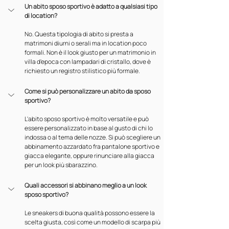
Un abito sposo sportivo è adatto a qualsiasi tipo 
di location?
No. Questa tipologia di abito si presta a 
matrimoni diurni o serali ma in location poco 
formali. Non è il look giusto per un matrimonio in 
villa d'epoca con lampadari di cristallo, dove è 
richiesto un registro stilistico più formale.
Come si può personalizzare un abito da sposo 
sportivo?
L'abito sposo sportivo è molto versatile e può 
essere personalizzato in base al gusto di chi lo 
indossa o al tema delle nozze. Si può scegliere un 
abbinamento azzardato fra pantalone sportivo e 
giacca elegante, oppure rinunciare alla giacca 
per un look più sbarazzino.
Quali accessori si abbinano meglio a un look 
sposo sportivo?
Le sneakers di buona qualità possono essere la 
scelta giusta, così come un modello di scarpa più 