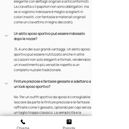
elegante con dettagli originali e anticonformisti. 
La cravatta o il papillon non sono obbligatori, ma 
se si vogliono indossare è meglio sceglierli in 
colori insoliti, con fantasie e materiali originali 
come un cravattino in legno decorato.
Un abito sposo sportivo può essere indossato 
dopo le nozze?
 Sì, è uno dei suoi grandi vantaggi. Un abito sposo 
sportivo può essere riutilizzato anche in altre 
occasioni non solo eleganti e formali, rendendolo 
un investimento più versatile rispetto a un 
completo nuziale tradizionale.
Finiture preziose e fantasie gessate si adattano a 
un look sposo sportivo?
No. Per un outfit sportivo da sposo è consigliabile 
lasciare da parte le finiture preziose e le fantasie 
raffinate come il gessato, optando per capi senza 
un taglio troppo classico. La semplicità e la 
modernità sono le parole chiave di questo stile.
Chiama
Prenota