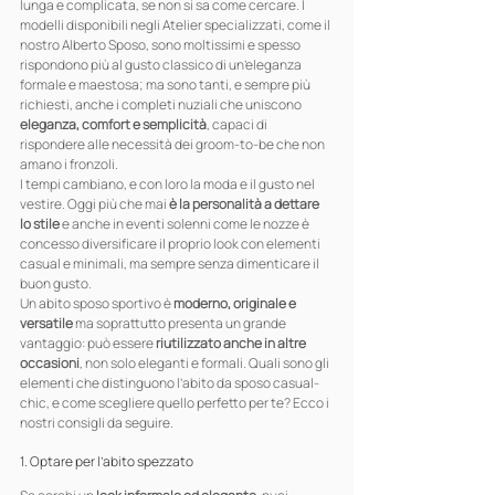
lunga e complicata, se non si sa come cercare. I 
modelli disponibili negli Atelier specializzati, come il 
nostro Alberto Sposo, sono moltissimi e spesso 
rispondono più al gusto classico di un’eleganza 
formale e maestosa; ma sono tanti, e sempre più 
richiesti, anche i completi nuziali che uniscono 
eleganza, comfort e semplicità
, capaci di 
rispondere alle necessità dei groom-to-be che non 
amano i fronzoli.
I tempi cambiano, e con loro la moda e il gusto nel 
vestire. Oggi più che mai 
è la personalità a dettare 
lo stile
 e anche in eventi solenni come le nozze è 
concesso diversificare il proprio look con elementi 
casual e minimali, ma sempre senza dimenticare il 
buon gusto.
Un abito sposo sportivo è 
moderno, originale e 
versatile
 ma soprattutto presenta un grande 
vantaggio: può essere 
riutilizzato anche in altre 
occasioni
, non solo eleganti e formali. Quali sono gli 
elementi che distinguono l’abito da sposo casual-
chic, e come scegliere quello perfetto per te? Ecco i 
nostri consigli da seguire.
1. Optare per l’abito spezzato