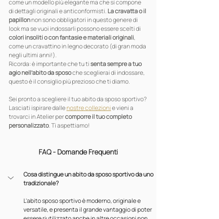
come un modello più elegante ma che si compone 
di dettagli originali e anticonformisti. 
La cravatta o il 
papillon
 non sono obbligatori in questo genere di 
look ma se vuoi indossarli possono essere scelti di 
colori insoliti o con fantasie e materiali originali
, 
come un cravattino in legno decorato (di gran moda 
negli ultimi anni!).
Ricorda: è importante che tu ti 
senta sempre a tuo 
agio nell’abito da sposo
 che sceglierai di indossare, 
questo è il consiglio più prezioso che ti diamo.
Sei pronto a scegliere il tuo abito da sposo sportivo? 
Lasciati ispirare dalle 
nostre collezioni
 e vieni a 
trovarci in Atelier per 
comporre il tuo completo 
personalizzato
. Ti aspettiamo!
FAQ - Domande Frequenti
Cosa distingue un abito da sposo sportivo da uno 
tradizionale?
L'abito sposo sportivo è moderno, originale e 
versatile, e presenta il grande vantaggio di poter 
essere riutilizzato anche in altre occasioni non 