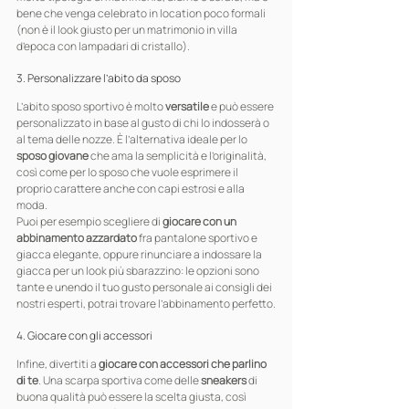
bene che venga celebrato in location poco formali 
(non è il look giusto per un matrimonio in villa 
d’epoca con lampadari di cristallo).
3. Personalizzare l’abito da sposo
L’abito sposo sportivo è molto 
versatile
 e può essere 
personalizzato in base al gusto di chi lo indosserà o 
al tema delle nozze. È l’alternativa ideale per lo 
sposo giovane 
che ama la semplicità e l’originalità, 
così come per lo sposo che vuole esprimere il 
proprio carattere anche con capi estrosi e alla 
moda.
Puoi per esempio scegliere di 
giocare con un 
abbinamento azzardato
 fra pantalone sportivo e 
giacca elegante, oppure rinunciare a indossare la 
giacca per un look più sbarazzino: le opzioni sono 
tante e unendo il tuo gusto personale ai consigli dei 
nostri esperti, potrai trovare l’abbinamento perfetto.
4. Giocare con gli accessori
Infine, divertiti a 
giocare con accessori che parlino 
di te
. Una scarpa sportiva come delle 
sneakers
 di 
buona qualità può essere la scelta giusta, così 