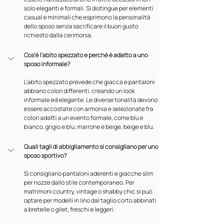
solo eleganti e formali. Si distingue per elementi 
casual e minimali che esprimono la personalità 
dello sposo senza sacrificare il buon gusto 
richiesto dalla cerimonia.
Cos'è l'abito spezzato e perché è adatto a uno 
sposo informale?
L'abito spezzato prevede che giacca e pantaloni 
abbiano colori differenti, creando un look 
informale ed elegante. Le diverse tonalità devono 
essere accostate con armonia e selezionate fra 
colori adatti a un evento formale, come blu e 
bianco, grigio e blu, marrone e beige, beige e blu.
Quali tagli di abbigliamento si consigliano per uno 
sposo sportivo?
Si consigliano pantaloni aderenti e giacche slim 
per nozze dallo stile contemporaneo. Per 
matrimoni country, vintage o shabby chic si può 
optare per modelli in lino dal taglio corto abbinati 
a bretelle o gilet, freschi e leggeri.