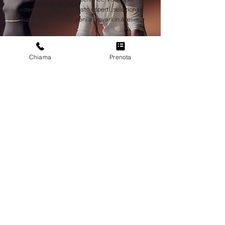
videocall, incontra I nostri esperti, seleziona i
tuoi abiti preferiti e vieni a provarli in Atelier.
Prenota un appuntamento
Chiama
Prenota
Orari
Dal Lunedì al Venerdì 11:00 - 19:00
Sabato 10:00 - 18:00 (solo su prenotazione)
Orario continuato
Dove siamo
Via Bedesco 39 - 24039
Sotto il Monte Giovanni
,
XXIII
(Bergamo
)