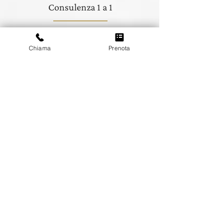
Consulenza 1 a 1
Ogni sposo è unico. La nostra esperienza ci
permette di cucire un servizio specifico per ogni
Chiama
Prenota
necessità.
Accessori coordinati
Completa il tuo look con accessori coordinati
eleganti come cravatte, papillon e gemelli.